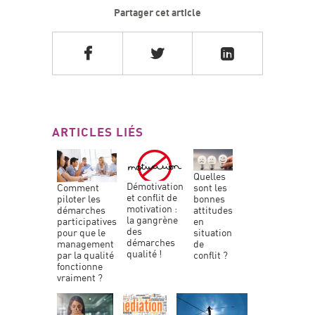
Partager cet article
ARTICLES LIÉS
quelles
démotivation
sont les
comment
et conflit de
bonnes
piloter les
motivation :
attitudes
démarches
la gangrène
en
participatives
des
situation
pour que le
démarches
de
management
qualité !
conflit ?
par la qualité
fonctionne
vraiment ?