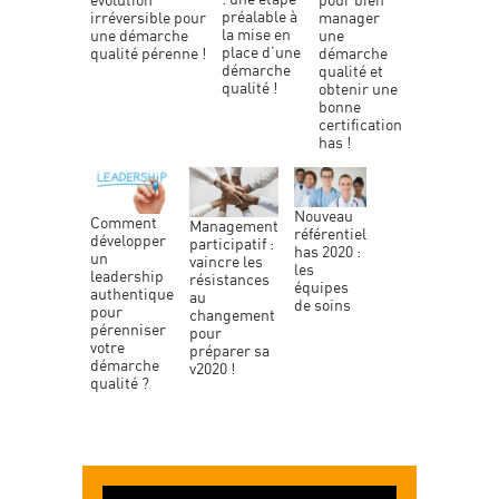
préalable à
manager
irréversible pour
la mise en
une
une démarche
place d’une
démarche
qualité pérenne !
démarche
qualité et
qualité !
obtenir une
bonne
certification
has !
nouveau
comment
management
référentiel
développer
participatif :
has 2020 :
un
vaincre les
les
leadership
résistances
équipes
authentique
au
de soins
pour
changement
pérenniser
pour
votre
préparer sa
démarche
v2020 !
qualité ?
Lecteur