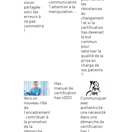
communication
vision
les
? attention à la
partagée :
résistances
manipulation …
voici les
au
erreurs à
changement
ne pas
! et si la
commettre
certification
!
has devenait
le but
commun
pour
valoriser la
qualité de la
prise en
charge de
vos patients
?
has :
manuel de
certification
has v2023
vers un
communiquer
nouveau rôle
avec
de
authenticité :
l’encadrement
une nécessité
: contribuer à
dans une
la promotion
démarche de
de la
certification
démarche
has !