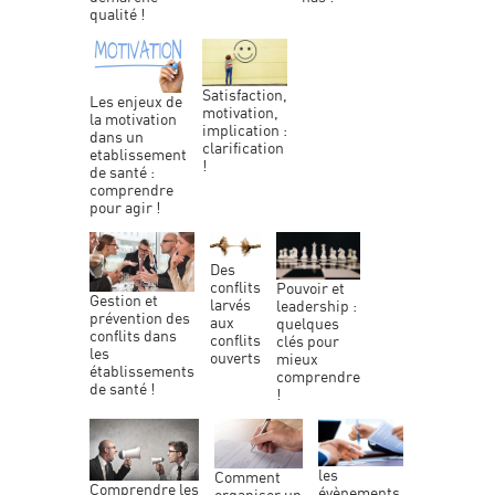
qualité !
satisfaction,
les enjeux de
motivation,
la motivation
implication :
dans un
clarification
etablissement
!
de santé :
comprendre
pour agir !
des
conflits
pouvoir et
gestion et
larvés
leadership :
prévention des
aux
quelques
conflits dans
conflits
clés pour
les
ouverts
mieux
établissements
comprendre
de santé !
!
comment
comprendre les
évènements
organiser un