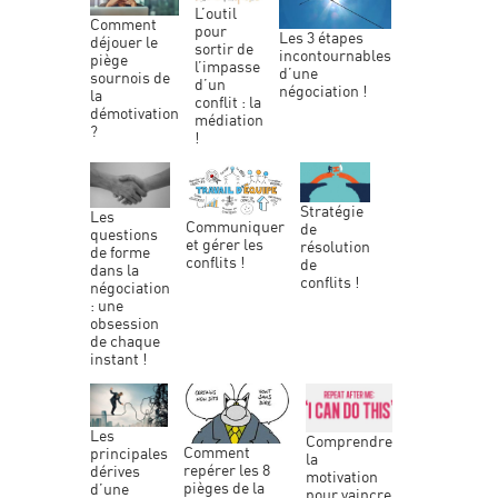
l’outil
comment
pour
les 3 étapes
déjouer le
sortir de
incontournables
piège
l’impasse
d’une
sournois de
d’un
négociation !
la
conflit : la
démotivation
médiation
?
!
stratégie
les
communiquer
de
questions
et gérer les
résolution
de forme
conflits !
de
dans la
conflits !
négociation
: une
obsession
de chaque
instant !
les
comprendre
comment
principales
la
repérer les 8
dérives
motivation
pièges de la
d’une
pour vaincre