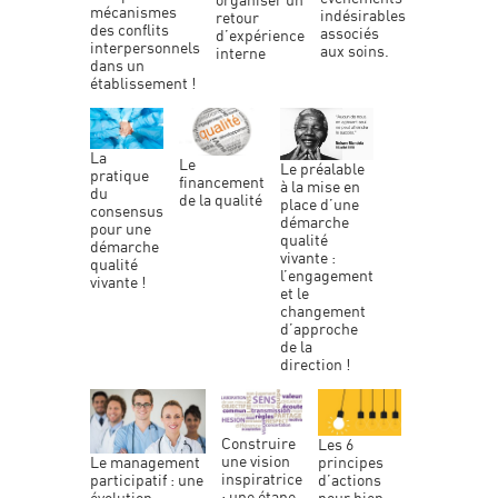
mécanismes
indésirables
retour
des conflits
associés
d’expérience
interpersonnels
aux soins.
interne
dans un
établissement !
la
le
le préalable
pratique
financement
à la mise en
du
de la qualité
place d’une
consensus
démarche
pour une
qualité
démarche
vivante :
qualité
l’engagement
vivante !
et le
changement
d’approche
de la
direction !
construire
les 6
une vision
principes
le management
inspiratrice
d’actions
participatif : une
: une étape
pour bien
évolution