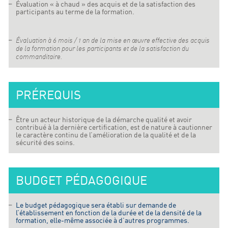
Évaluation « à chaud » des acquis et de la satisfaction des
participants au terme de la formation.
Évaluation à 6 mois / 1 an de la mise en œuvre effective des acquis
de la formation pour les participants et de la satisfaction du
commanditaire.
PRÉREQUIS
Être un acteur historique de la démarche qualité et avoir
contribué à la dernière certification, est de nature à cautionner
le caractère continu de l’amélioration de la qualité et de la
sécurité des soins.
BUDGET PÉDAGOGIQUE
Le budget pédagogique sera établi sur demande de
l’établissement en fonction de la durée et de la densité de la
formation, elle-même associée à d’autres programmes.