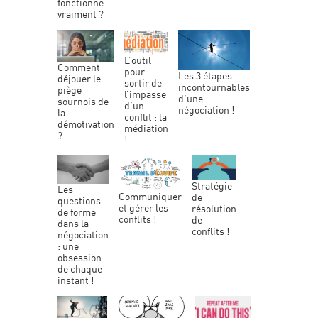
fonctionne
vraiment ?
l’outil
comment
pour
les 3 étapes
déjouer le
sortir de
incontournables
piège
l’impasse
d’une
sournois de
d’un
négociation !
la
conflit : la
démotivation
médiation
?
!
stratégie
les
communiquer
de
questions
et gérer les
résolution
de forme
conflits !
de
dans la
conflits !
négociation
: une
obsession
de chaque
instant !