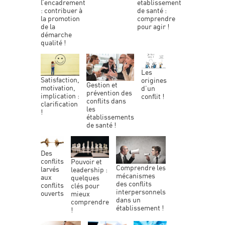
etablissement
l’encadrement
de santé :
: contribuer à
comprendre
la promotion
pour agir !
de la
démarche
qualité !
les
satisfaction,
origines
gestion et
motivation,
d’un
prévention des
implication :
conflit !
conflits dans
clarification
les
!
établissements
de santé !
des
conflits
pouvoir et
comprendre les
larvés
leadership :
mécanismes
aux
quelques
des conflits
conflits
clés pour
interpersonnels
ouverts
mieux
dans un
comprendre
établissement !
!