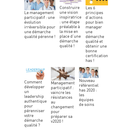
construire
les 6
une vision
principes
le management
inspiratrice
d’actions
participatif : une
: une étape
pour bien
évolution
préalable à
manager
irréversible pour
la mise en
une
une démarche
place d’une
démarche
qualité pérenne !
démarche
qualité et
qualité !
obtenir une
bonne
certification
has !
nouveau
comment
management
référentiel
développer
participatif :
has 2020 :
un
vaincre les
les
leadership
résistances
équipes
authentique
au
de soins
pour
changement
pérenniser
pour
votre
préparer sa
démarche
v2020 !
qualité ?