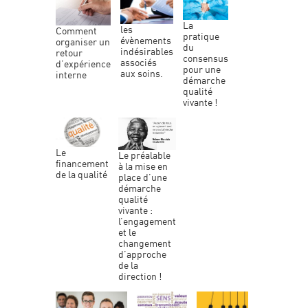
la
comment
pratique
évènements
organiser un
du
indésirables
retour
consensus
associés
d’expérience
pour une
aux soins.
interne
démarche
qualité
vivante !
le
le préalable
financement
à la mise en
de la qualité
place d’une
démarche
qualité
vivante :
l’engagement
et le
changement
d’approche
de la
direction !