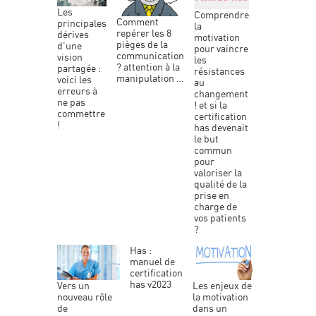
les
comprendre
comment
principales
la
repérer les 8
dérives
motivation
pièges de la
d’une
pour vaincre
communication
vision
les
? attention à la
partagée :
résistances
manipulation …
voici les
au
erreurs à
changement
ne pas
! et si la
commettre
certification
!
has devenait
le but
commun
pour
valoriser la
qualité de la
prise en
charge de
vos patients
?
has :
manuel de
certification
has v2023
les enjeux de
vers un
la motivation
nouveau rôle
dans un
de