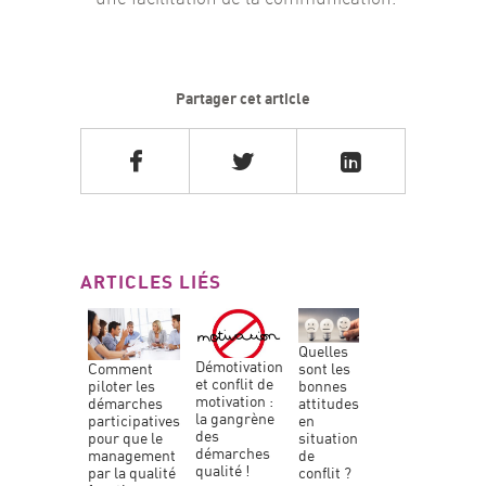
Partager cet article
ARTICLES LIÉS
quelles
démotivation
sont les
comment
et conflit de
bonnes
piloter les
motivation :
attitudes
démarches
la gangrène
en
participatives
des
situation
pour que le
démarches
de
management
qualité !
conflit ?
par la qualité