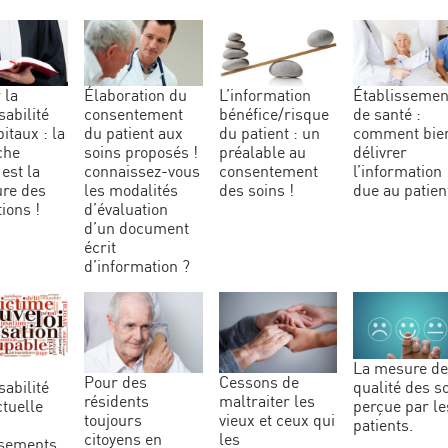
élaboration du
l’information
établissement
abilité
consentement
bénéfice/risque
de santé :
itaux : la
du patient aux
du patient : un
comment bie
che
soins proposés !
préalable au
délivrer
 est la
connaissez-vous
consentement
l’information
ure des
les modalités
des soins !
due au patien
ions !
d’évaluation
d’un document
écrit
d’information ?
la mesure de la
pour des
cessons de
abilité
qualité des s
résidents
maltraiter les
ctuelle
perçue par le
toujours
vieux et ceux qui
patients.
citoyens en
les
ssements