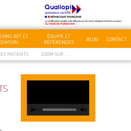
IONS QVT ET
ÉQUIPE ET
BLOG
CONTACT
DIATION
RÉFÉRENCES
DES PATIENTS
ZOOM SUR …
Lecteur
TS
vidéo
00:00
02:00
s 