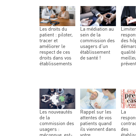
les droits du
la médiation au
limiter la
patient : piloter,
sein de la
respons
tracer et
commission des
des hôp
améliorer le
usagers d’un
démar
respect de ces
établissement
qualité
droits dans vos
de santé !
meille
établissements
prévent
les nouveautés
rappel sur les
la
de la
attentes de vos
respons
commission des
patients quand
contra
usagers :
ils viennent dans
des
méconnue, est-
votre
établi