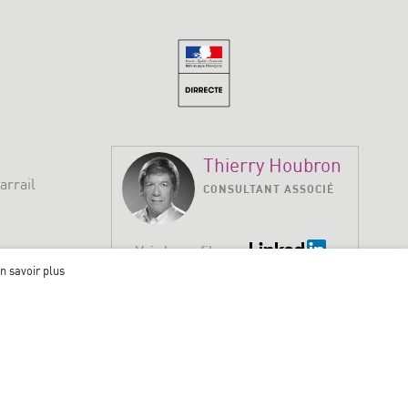
Thierry Houbron
arrail
CONSULTANT ASSOCIÉ
Voir le profil
e.com
n savoir plus
ère.
s.
urnissons les locaux ils sont conformes aux exigences d’accueil
ou supports seraient préférables, vous pourrez informer notre