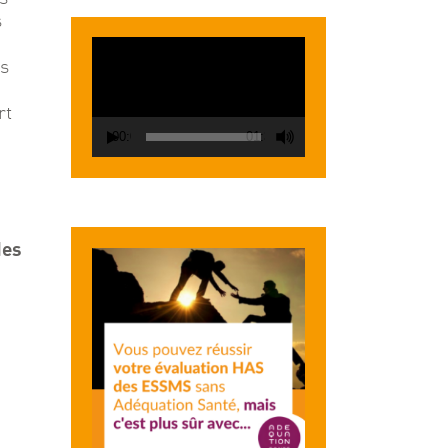
 
Lecteur
s 
vidéo
t 
 
00:00
01:38
des