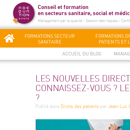
Conseil et formation
en secteurs sanitaire, social et médic
Management par la qualité – Gestion des risques – Certi
FORMATIONS SECTEUR
FORMATIONS D
SANITAIRE
PATIENTS ET 
ACCUEIL DU BLOG
MANAG
LES NOUVELLES DIRECTI
CONNAISSEZ-VOUS ? LE
?
Publié
dans
Droits des patients
par
Jean-Luc G