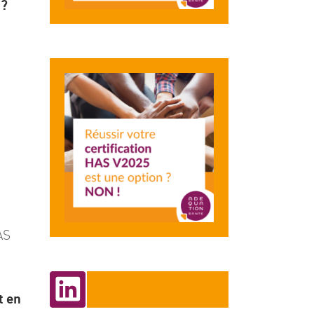
 ?
AS
t en