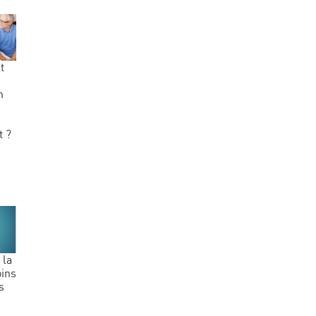
n
t ?
oins
s