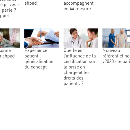
ehpad
accompagnent
é privés :
en 44 mesure
 parle ?
appel.
expérience
quelle est
nouveau
n ehpad
patient :
l’influence de la
référentiel ha
généralisation
certification sur
v2020 : le pat
du concept
la prise en
charge et les
droits des
patients ?