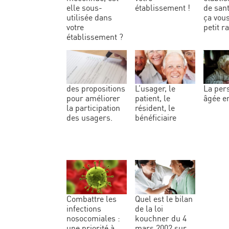
elle sous-
établissement !
de sant
utilisée dans
ça vous
votre
petit r
établissement ?
l’usager, le
la personne
pour améliorer
patient, le
âgée e
la participation
résident, le
des usagers.
bénéficiaire
combattre les
quel est le bilan
infections
de la loi
nosocomiales :
kouchner du 4
une priorité à
mars 2002 sur