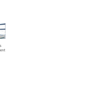
s
ient