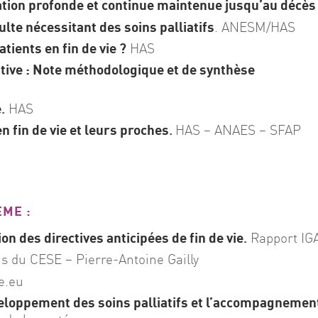
ion profonde et continue maintenue jusqu’au décès
ulte nécessitant des soins palliatifs
. ANESM/HAS
ents en fin de vie ?
HAS
ative : Note méthodologique et de synthèse
e
.
HAS
fin de vie et leurs proches
.
HAS – ANAES – SFAP
ÈME :
on des directives anticipées de fin de vie
.
Rapport IG
is du CESE – Pierre-Antoine Gailly
e.eu
veloppement des soins palliatifs et l’accompagnemen