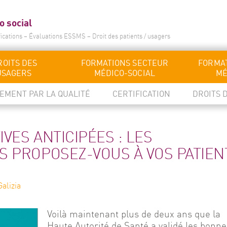
o social
fications – Évaluations ESSMS – Droit des patients / usagers
ROITS DES
FORMATIONS SECTEUR
FORMAT
USAGERS
MÉDICO-SOCIAL
MÉ
EMENT PAR LA QUALITÉ
CERTIFICATION
DROITS 
VES ANTICIPÉES : LES
S PROPOSEZ-VOUS À VOS PATIEN
alizia
Voilà maintenant plus de deux ans que la 
Haute Autorité de Santé a validé les bonne