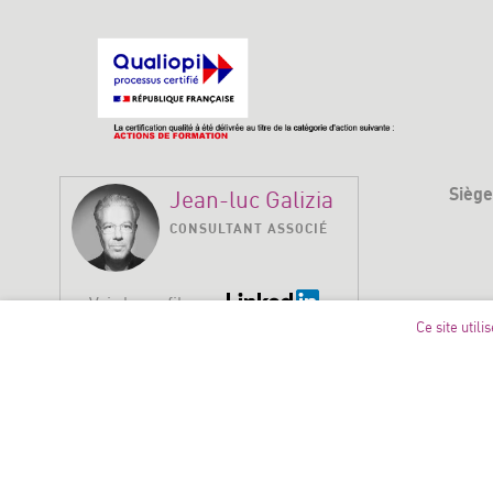
Siège
Jean-luc Galizia
CONSULTANT ASSOCIÉ
Voir le profil
Ce site utili
For
P
Handicap
: l’accessibilité aux personnes en situation de hand
des personnes à mobilités réduites. En cas de présence de pe