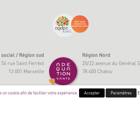
 social / Région sud
Région Nord
54 rue Saint Ferréol
20/22 avenue du Général S
13 001 Marseille
78 400 Chatou
04 91 75 75 75
contact@adequationsant
se un cookie afin de faciliter votre expérience.
Accepter
Paramètres
E
mations et accompagnement vers la
certification HAS
dans la France enti
rérequis
: si non spécifié, nos formations ne demandent pas de prérequi
icap dépend des locaux mis à disposition par nos clients. Lorsque nous fo
rsonne(s) en situation de handicap, et si des adaptations de méthodes et/