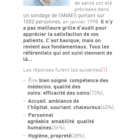
de santé ont été 
précisées dans 
un sondage de l’ANAES portant sur 
1002 personnes
Il n’y 
, en janvier 1998. 
a pas meilleure grille d’audit pour 
apprécier la satisfaction de vos 
patients. C’est basique, mais on 
revient aux fondamentaux. Tous les 
référentiels qui ont suivi viennent de 
là…
Les réponses furent les suivantes
[1]
 :
bien soigné
compétence des
Être
,
médecins
qualité des
,
soins
efficacité des soins
,
(73%),
Accueil
ambiance de
,
l’hôpital
souriant
chaleureux
,
,
(40%),
Personnel
agréable
amabilité
qualité
,
,
humaines
(36%),
Hygiène, propreté
(28%),