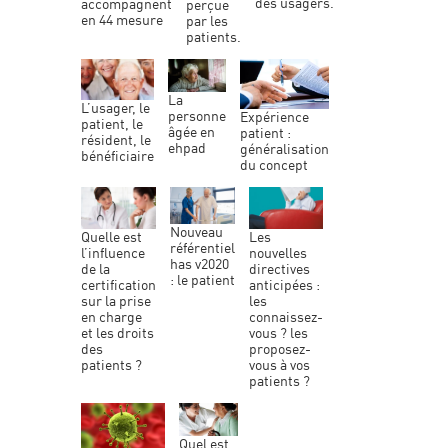
des usagers.
accompagnent
perçue
en 44 mesure
par les
patients.
la
l’usager, le
personne
expérience
patient, le
âgée en
patient :
résident, le
ehpad
généralisation
bénéficiaire
du concept
nouveau
les
quelle est
référentiel
nouvelles
l’influence
has v2020
directives
de la
: le patient
anticipées :
certification
les
sur la prise
connaissez-
en charge
vous ? les
et les droits
proposez-
des
vous à vos
patients ?
patients ?
quel est