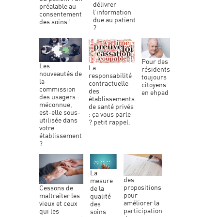
délivrer
préalable au
l’information
consentement
due au patient
des soins !
?
pour des
les
la
résidents
nouveautés de
responsabilité
toujours
la
contractuelle
citoyens
commission
des
en ehpad
des usagers :
établissements
méconnue,
de santé privés
est-elle sous-
: ça vous parle
utilisée dans
? petit rappel.
votre
établissement
?
la
mesure
propositions
cessons de
de la
pour
maltraiter les
qualité
améliorer la
vieux et ceux
des
participation
qui les
soins