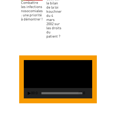
combattre
le bilan
les infections
de la loi
nosocomiales
kouchner
: une priorité
du 4
à démontrer !
mars
2002 sur
les droits
du
patient ?
Lecteur
vidéo
00:00
02:00