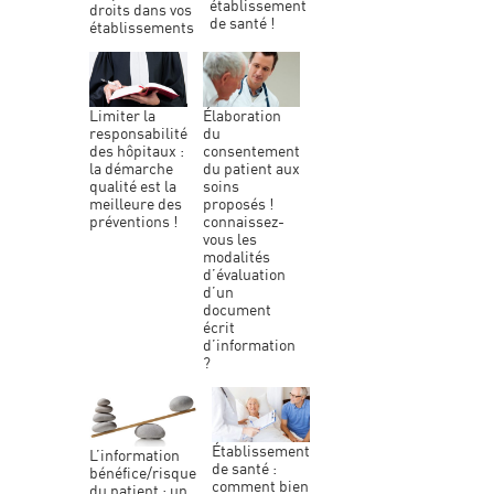
établissement
droits dans vos
de santé !
établissements
élaboration
limiter la
du
responsabilité
consentement
des hôpitaux :
du patient aux
la démarche
soins
qualité est la
proposés !
meilleure des
connaissez-
préventions !
vous les
modalités
d’évaluation
d’un
document
écrit
d’information
?
établissement
l’information
de santé :
bénéfice/risque
comment bien
du patient : un