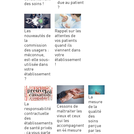
due au patient
des soins !
?
les
rappel sur les
nouveautés de
attentes de
la
vos patients
commission
quand ils
des usagers :
viennent dans
méconnue,
votre
est-elle sous-
établissement
utilisée dans
!
votre
établissement
?
la
mesure
la
cessons de
de la
responsabilité
maltraiter les
qualité
contractuelle
vieux et ceux
des
des
qui les
soins
établissements
accompagnent
perçue
de santé privés
en 44 mesure
par les
: ça vous parle