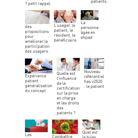
patients.
? petit rappel.
la
l’usager, le
personne
patient, le
propositions
âgée en
résident, le
pour
ehpad
bénéficiaire
améliorer la
participation
des usagers.
nouveau
quelle est
expérience
référentiel
l’influence
patient :
has v2020
de la
généralisation
: le patient
certification
du concept
sur la prise
en charge
et les droits
des
patients ?
quel est
les
combattre
le bilan