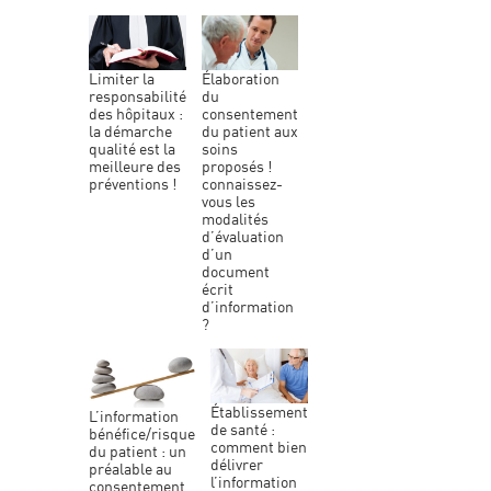
élaboration
limiter la
du
responsabilité
consentement
des hôpitaux :
du patient aux
la démarche
soins
qualité est la
proposés !
meilleure des
connaissez-
préventions !
vous les
modalités
d’évaluation
d’un
document
écrit
d’information
?
établissement
l’information
de santé :
bénéfice/risque
comment bien
du patient : un
délivrer
préalable au
l’information
consentement