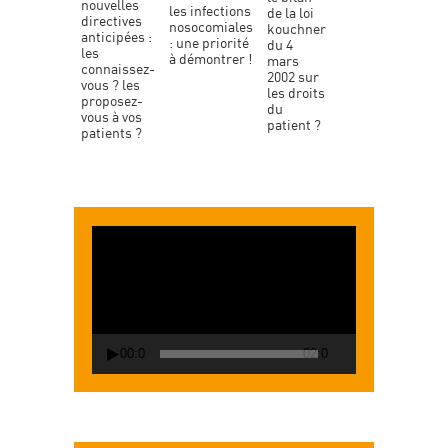
nouvelles
les infections
de la loi
directives
nosocomiales
kouchner
anticipées :
: une priorité
du 4
les
à démontrer !
mars
connaissez-
2002 sur
vous ? les
les droits
proposez-
du
vous à vos
patient ?
patients ?
Lecteur
vidéo
00:00
02:00