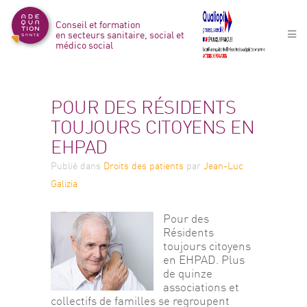
Conseil et formation
en secteurs sanitaire, social et
médico social
POUR DES RÉSIDENTS
TOUJOURS CITOYENS EN
EHPAD
Publié
dans
Droits des patients
par
Jean-Luc
Galizia
Pour des 
Résidents 
toujours citoyens 
en EHPAD. Plus 
de quinze 
associations et 
collectifs de familles se regroupent 