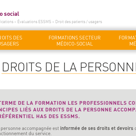
o social
fications – Évaluations ESSMS – Droit des patients / usagers
ROITS DES
FORMATIONS SECTEUR
FORMAT
USAGERS
MÉDICO-SOCIAL
MÉ
DROITS DE LA PERSON
TERME DE LA FORMATION LES PROFESSIONNELS C
NCIPES LIÉS AUX DROITS DE LA PERSONNE ACCO
RÉFÉRENTIEL HAS DES ESSMS.
 personne accompagnée est
informée de ses droits et devoirs
nctionnement du service.