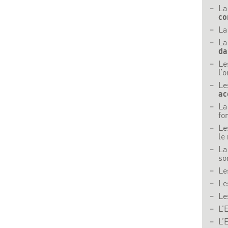
La
co
La
La
da
Le
l’
Le
ac
La
fo
Le
le
La
so
Le
Le
Le
L’
L’