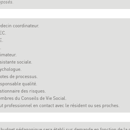
oposés.
decin coordinateur.
EC.
E.
.
imateur.
sistante sociale.
ychologue.
lotes de processus.
sponsable qualité.
stionnaire des risques.
mbres du Conseils de Vie Social.
ut professionnel en contact avec le résident ou ses proches.
 budget pédagogique sera établi sur demande en fonction de la d