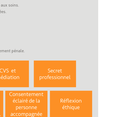
aux soins.
ées.
lement pénale.