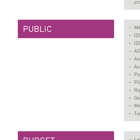
pr
PUBLIC
Mé
ID
ID
AS
An
As
Ps
Pi
Re
Ge
Me
To
Le