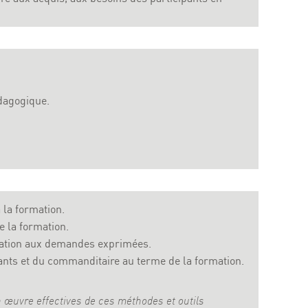
édagogique.
 la formation.
e la formation.
ptation aux demandes exprimées.
pants et du commanditaire au terme de la formation.
en œuvre effectives de ces méthodes et outils