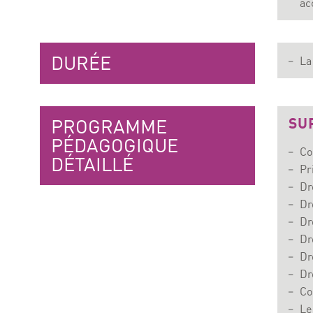
ac
DURÉE
La
SUR
PROGRAMME
PÉDAGOGIQUE
Co
DÉTAILLÉ
Pr
Dr
Dr
Dr
Dr
Dr
Dr
Co
Le