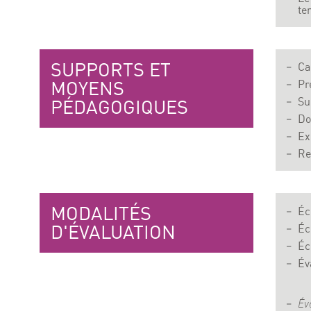
te
SUPPORTS ET
Ca
MOYENS
Pr
Su
PÉDAGOGIQUES
Do
Ex
Re
MODALITÉS
Éc
D'ÉVALUATION
Éc
Éc
Év
Év