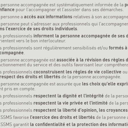
 personne accompagnée est systématiquement informée de la
p
nfiance
pour l’accompagner et l’assister dans ses démarches.
 personne a
accès aux informations
relatives à son accompagn
 personne peut s’adresser aux professionnels qui l’accompagne
ns l’exercice de ses droits individuels
.
s professionnels
informent la personne accompagnée de ses 
orientent vers le bon interlocuteur.
s professionnels sont régulièrement sensibilisés et/ou
formés à
compagnée
.
 personne accompagnée est
associée à la révision des règles d
nctionnement du service et des outils favorisant leur compréhen
s professionnels
coconstruisent les règles de vie collective
ou
respect des droits et libertés
de la personne accompagnée.
 personne accompagnée est assurée que
les choix qu’elle expr
nt pris en compte.
s professionnels
respectent la dignité et l’intégrité
de la pers
s professionnels
respectent la vie privée et l’intimité
de la per
s professionnels
respectent la liberté d’opinion, les croyances 
ESSMS favorise
l’exercice des droits et libertés
de la personne
ESSMS garantit
la confidentialité et la protection des informa