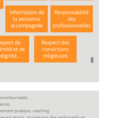
 incontournable.
ances.
gnement pratique, coaching.
re aux acquis, aux besoins des participants en