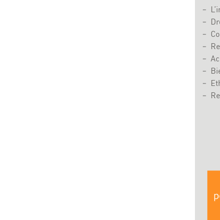
L’
Dr
Co
Re
Ac
Bi
Et
Re