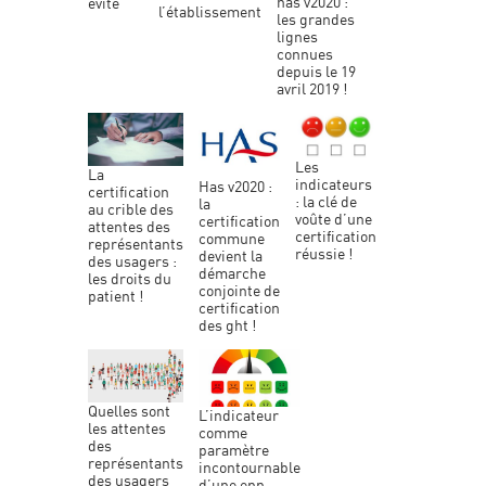
has v2020 :
évité
l’établissement
les grandes
lignes
connues
depuis le 19
avril 2019 !
les
la
indicateurs
has v2020 :
certification
: la clé de
la
au crible des
voûte d’une
certification
attentes des
certification
commune
représentants
réussie !
devient la
des usagers :
démarche
les droits du
conjointe de
patient !
certification
des ght !
quelles sont
l’indicateur
les attentes
comme
des
paramètre
représentants
incontournable
des usagers
d’une epp