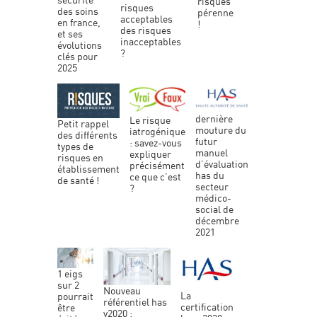
risques
risques
des soins
pérenne
acceptables
en france,
!
des risques
et ses
inacceptables
évolutions
?
clés pour
2025
le risque
petit rappel
mouture du
iatrogénique
des différents
futur
: savez-vous
types de
manuel
expliquer
risques en
d’évaluation
précisément
établissement
has du
ce que c’est
de santé !
secteur
?
médico-
social de
décembre
2021
1 eigs
sur 2
nouveau
la
pourrait
référentiel has
certification
être
v2020 :