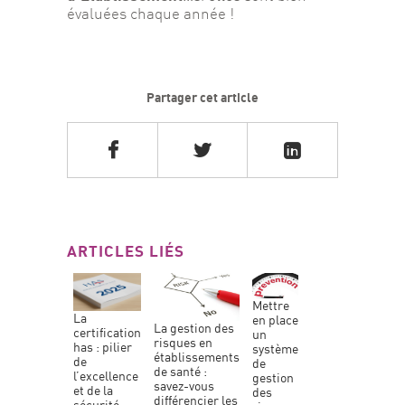
évaluées chaque année !
Partager cet article
ARTICLES LIÉS
mettre
la
en place
la gestion des
certification
un
risques en
has : pilier
système
établissements
de
de
de santé :
l’excellence
gestion
savez-vous
et de la
des
différencier les
sécurité