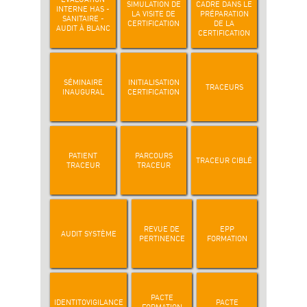
SIMULATION DE
CADRE DANS LE
INTERNE HAS -
LA VISITE DE
PRÉPARATION
SANITAIRE -
CERTIFICATION
DE LA
AUDIT À BLANC
CERTIFICATION
SÉMINAIRE
INITIALISATION
TRACEURS
INAUGURAL
CERTIFICATION
PATIENT
PARCOURS
TRACEUR CIBLÉ
TRACEUR
TRACEUR
REVUE DE
EPP
AUDIT SYSTÈME
PERTINENCE
FORMATION
PACTE
IDENTITOVIGILANCE
PACTE