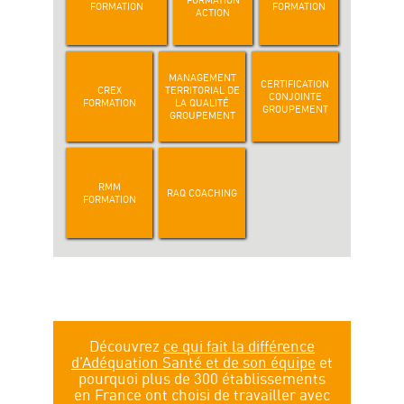
FORMATION
FORMATION
FORMATION
ACTION
MANAGEMENT
CERTIFICATION
CREX
TERRITORIAL DE
CONJOINTE
FORMATION
LA QUALITÉ
GROUPEMENT
GROUPEMENT
RMM
RAQ COACHING
FORMATION
Découvrez
ce qui fait la différence
d’Adéquation Santé et de son équipe
et
pourquoi plus de 300 établissements
en France ont choisi de travailler avec